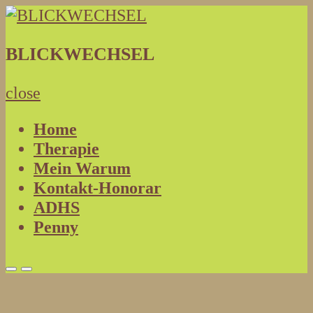
Skip
to
PSYCHOTHERAPIE
BLICKWECHSEL
BLICKWECHSEL
content
close
Home
Therapie
Mein Warum
Kontakt-Honorar
ADHS
Penny
Primary
Primary
Menu
Menu
for
for
Mobile
Desktop